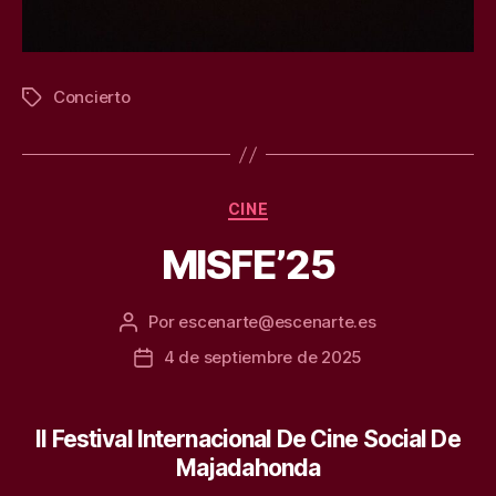
Concierto
Etiquetas
Categorías
CINE
MISFE’25
Por
escenarte@escenarte.es
Autor
de
4 de septiembre de 2025
Fecha
la
de
entrada
la
entrada
II Festival Internacional De Cine Social De
Majadahonda