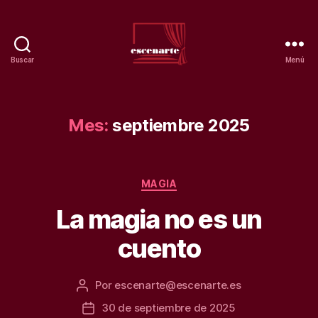
Buscar
Menú
Teatro
escenarte.
Escuela
de
Mes:
septiembre 2025
artes.
Categorías
MAGIA
La magia no es un
cuento
Por
escenarte@escenarte.es
Autor
de
30 de septiembre de 2025
Fecha
la