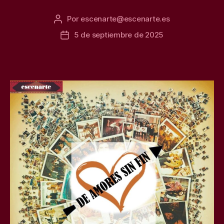
Por
escenarte@escenarte.es
Autor
de
5 de septiembre de 2025
Fecha
la
de
entrada
la
entrada