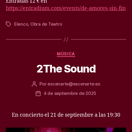
Entradas 12 € en
https://entradium.com/events/de-amores-sin-fin
Elenco
,
Obra de Teatro
Etiquetas
Categorías
MÚSICA
2The Sound
Por
escenarte@escenarte.es
Autor
de
4 de septiembre de 2025
Fecha
la
de
entrada
la
entrada
En concierto el 21 de septiembre a las 19:30