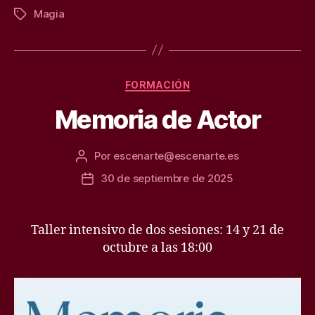
Magia
Etiquetas
Categorías
FORMACIÓN
Memoria de Actor
Por
escenarte@escenarte.es
Autor
de
30 de septiembre de 2025
Fecha
la
de
entrada
la
entrada
Taller intensivo de dos sesiones: 14 y 21 de
octubre a las 18:00