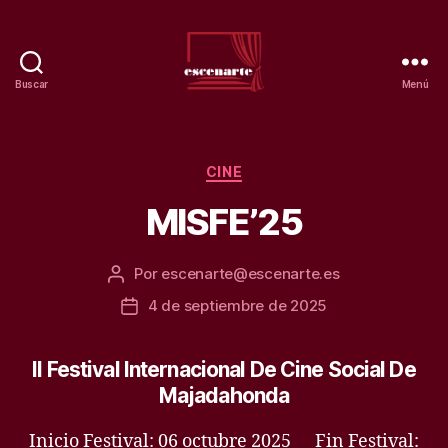
Buscar
Menú
Teatro
escenarte.
Escuela
de
Categorías
CINE
artes.
MISFE’25
Por
escenarte@escenarte.es
Autor
de
4 de septiembre de 2025
Fecha
la
de
entrada
la
II Festival Internacional De Cine Social De
entrada
Majadahonda
Inicio Festival: 06 octubre 2025 Fin Festival: