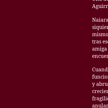
Aguirr
Naiara
siquie
mismo.
tras e
amiga 
encuen
Cuando
funcio
y abru
crecie
fragil
anular