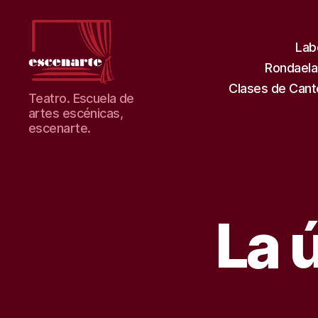
Lab
Rondaela
Clases de Cant
Teatro
Teatro. Escuela de
escenarte.
artes escénicas,
Escuela
escenarte.
de
artes.
La 