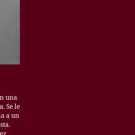
en una
. Se le
ia a un
sta.
pez