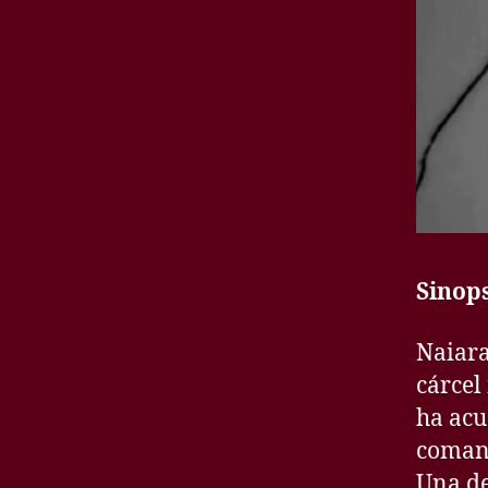
Sinops
Naiara
cárcel
ha acu
comand
Una de