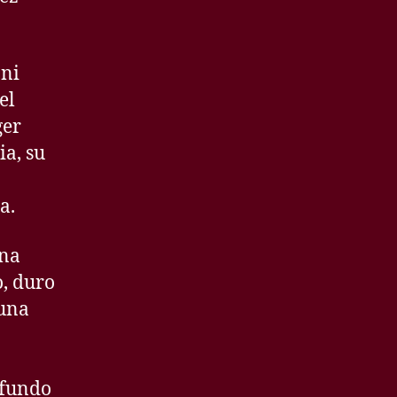
 ni
el
ger
ia, su
a.
una
o, duro
 una
ofundo