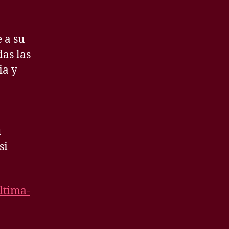
 a su
das las
ia y
u
si
ltima-