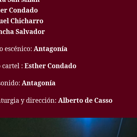
her Condado
uel Chicharro
ncha Salvador
o escénico:
Antagonía
cartel :
Esther Condado
sonido:
Antagonía
urgia y dirección:
Alberto de Casso