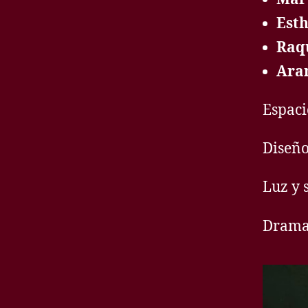
Est
Raq
Ara
Espaci
Diseño 
Luz y 
Dramat