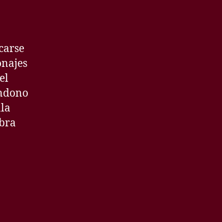
carse
onajes
el
andono
ala
obra