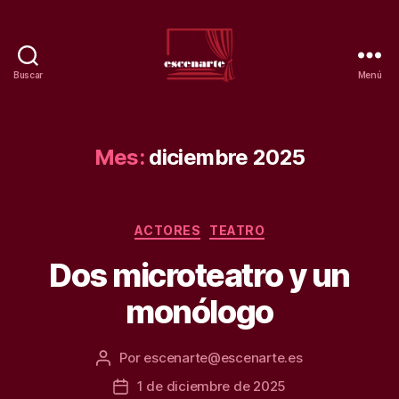
Buscar
Menú
Teatro
escenarte.
Escuela
de
Mes:
diciembre 2025
artes.
Categorías
ACTORES
TEATRO
Dos microteatro y un
monólogo
Por
escenarte@escenarte.es
Autor
de
1 de diciembre de 2025
Fecha
la