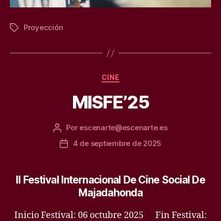
Proyección
Etiquetas
Categorías
CINE
MISFE’25
Por
escenarte@escenarte.es
Autor
de
4 de septiembre de 2025
Fecha
la
de
entrada
la
entrada
II Festival Internacional De Cine Social De
Majadahonda
Inicio Festival: 06 octubre 2025 Fin Festival: