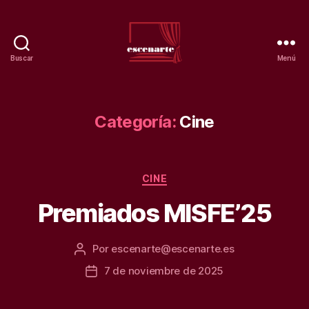
Buscar
Menú
Teatro
escenarte.
Escuela
de
Categoría:
Cine
artes.
Categorías
CINE
Premiados MISFE’25
Por
escenarte@escenarte.es
Autor
de
7 de noviembre de 2025
Fecha
la
de
entrada
la