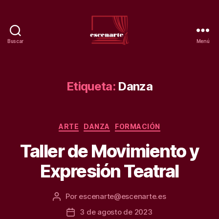
Buscar
Menú
Teatro
escenarte.
Escuela
de
Etiqueta:
Danza
artes.
Categorías
ARTE
DANZA
FORMACIÓN
Taller de Movimiento y
Expresión Teatral
Por
escenarte@escenarte.es
Autor
de
3 de agosto de 2023
Fecha
la