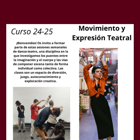
de
entrada
la
entrada