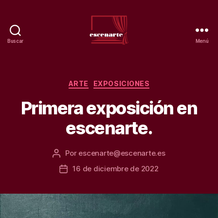
Buscar
Menú
Teatro
escenarte.
Escuela
de
Categorías
ARTE
EXPOSICIONES
artes.
Primera exposición en
escenarte.
Por
escenarte@escenarte.es
Autor
de
16 de diciembre de 2022
Fecha
la
de
entrada
la
entrada