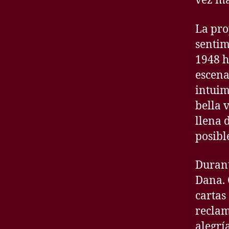
vez má
La pro
sentim
1948 h
escena
intuim
bella 
llena 
posibl
Durant
Dana. 
cartas
reclamo
alegrí