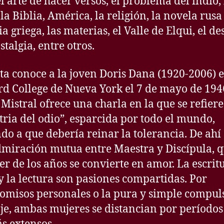
el arte de hacer versos, el problema del indio, 
la Biblia, América, la religión, la novela rusa 
a griega, las materias, el Valle de Elqui, el de
stalgia, entre otros.
ta conoce a la joven Doris Dana (1920-2006) e
d College de Nueva York el 7 de mayo de 194
Mistral ofrece una charla en la que se refiere
tria del odio”, esparcida por todo el mundo,
do a que debería reinar la tolerancia. De ahí
miración mutua entre Maestra y Discípula, 
rer de los años se convierte en amor. La escritu
 y la lectura son pasiones compartidas. Por
misos personales o la pura y simple compul
aje, ambas mujeres se distancian por períodos