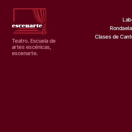
Lab
Rondaela
Clases de Cant
Teatro
Teatro. Escuela de
escenarte.
artes escénicas,
Escuela
escenarte.
de
artes.