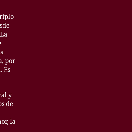
riplo
esde
 La
e
la
a, por
. Es
ral y
os de
or, la