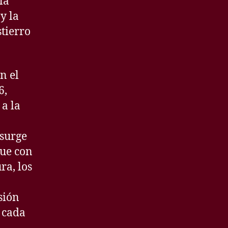
la
y la
stierro
n el
6,
 a la
 surge
que con
ra, los
sión
 cada