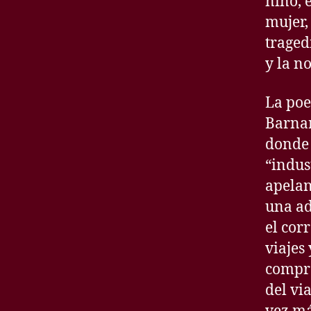
niño, 
mujer, 
tragedi
y la no
La poe
Barnar
donde 
“indus
apelan
una ad
el cor
viajes
compro
del vi