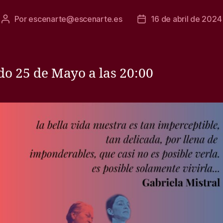
Por
escenarte@escenarte.es
16 de abril de 2024
Autor
Fecha
de
de
la
la
entrada
entrada
o 25 de Mayo a las 20:00