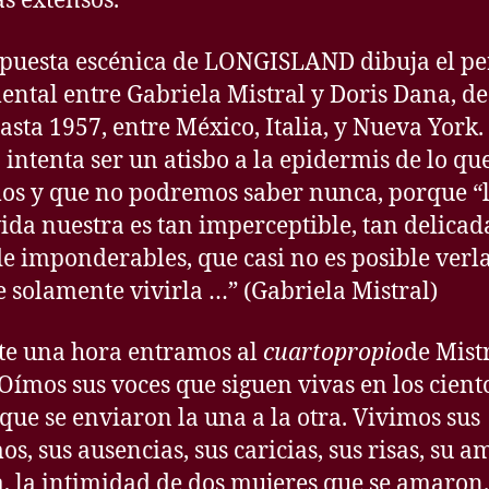
s extensos.
puesta escénica de LONGISLAND dibuja el pe
ental entre Gabriela Mistral y Doris Dana, d
asta 1957, entre México, Italia, y Nueva York.
 intenta ser un atisbo a la epidermis de lo qu
os y que no podremos saber nunca, porque “
vida nuestra es tan imperceptible, tan delicad
de imponderables, que casi no es posible verla
e solamente vivirla …” (Gabriela Mistral)
e una hora entramos al
cuarto
propio
de Mist
Oímos sus voces que siguen vivas en los cient
 que se enviaron la una a la otra. Vivimos sus
s, sus ausencias, sus caricias, sus risas, su am
a, la intimidad de dos mujeres que se amaron.