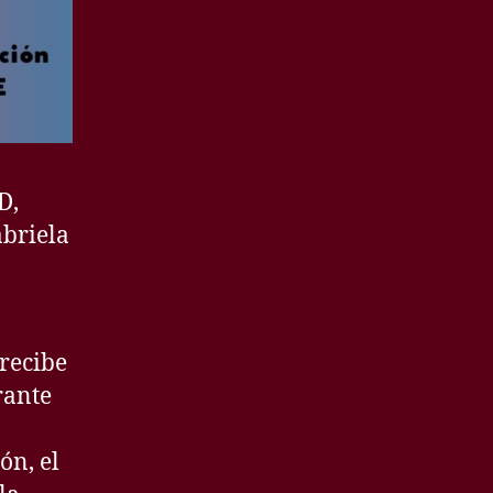
D,
abriela
recibe
rante
ón, el