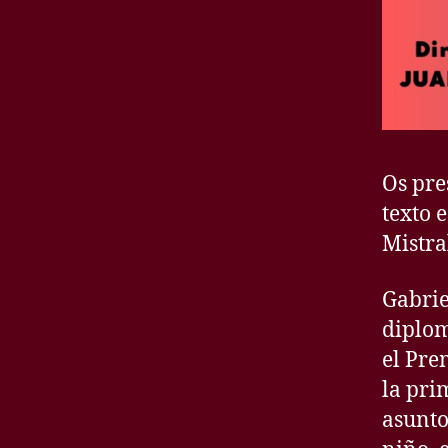
Os pre
texto 
Mistra
Gabrie
diplom
el Pre
la pri
asunto