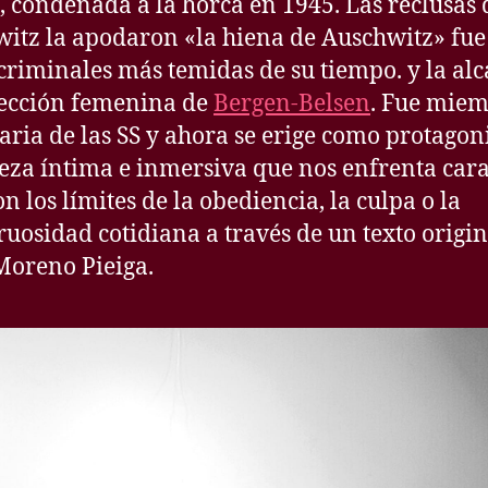
, condenada a la horca en 1945. Las reclusas 
itz la apodaron «la hiena de Auschwitz» fu
 criminales más temidas de su tiempo. y la alc
sección femenina de
Bergen-Belsen
. Fue mie
aria de las SS y ahora se erige como protagon
ieza íntima e inmersiva que nos enfrenta cara
n los límites de la obediencia, la culpa o la
uosidad cotidiana a través de un texto origin
Moreno Pieiga.