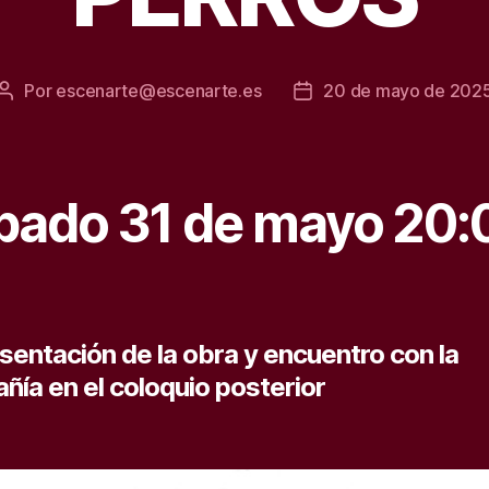
Por
escenarte@escenarte.es
20 de mayo de 202
Autor
Fecha
de
de
la
la
entrada
entrada
bado 31 de mayo 20:
sentación de la obra y encuentro con la
ñía en el
coloquio posterior