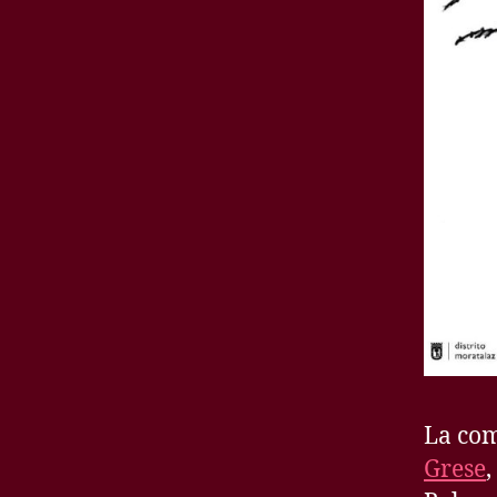
La com
Grese