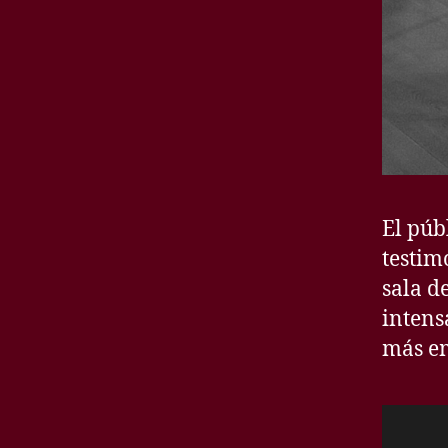
El púb
testim
sala d
intens
más em