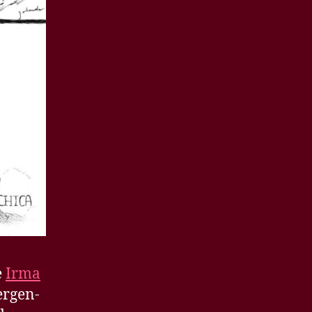
e
Irma
ergen-