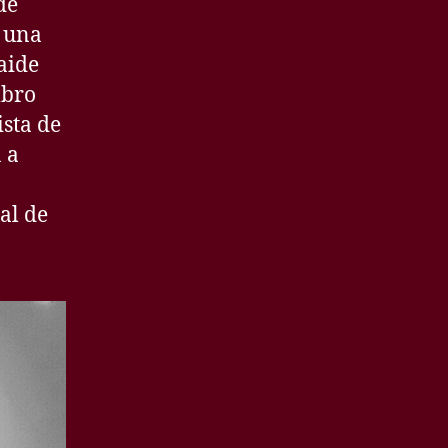
de
e una
aide
mbro
ista de
 a
al de