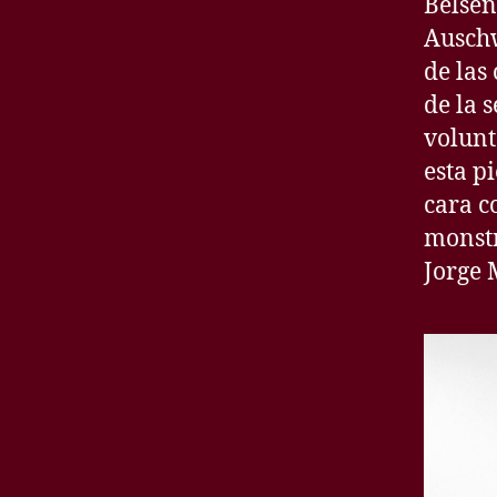
Belsen
Auschw
de las
de la 
volunt
esta p
cara co
monstr
Jorge 