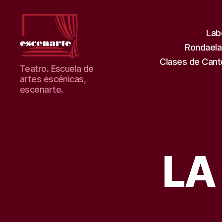
Lab
Rondaela
Clases de Cant
Teatro
Teatro. Escuela de
escenarte.
artes escénicas,
Escuela
escenarte.
de
artes.
LA