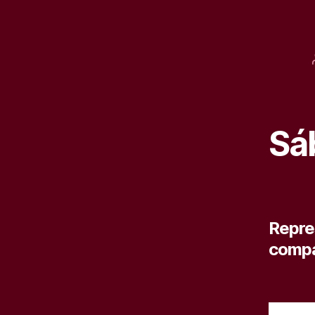
Sá
Repre
compa