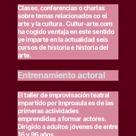
Clases, conferencias o charlas
sobre temas relacionados co el
arte y la cultura . Cultur-arte.com
ha cogido ventaja en este sentido
ye imparte en la actualidad seis
cursos de historia e historia del
arte.
Entrenamiento actoral
El taller de improvisación teatral
impartido por Improaula es de las
primeras actividades
emprendidas a formar actores.
Dirigido a adultos jóvenes de entre
16 y 96 años.